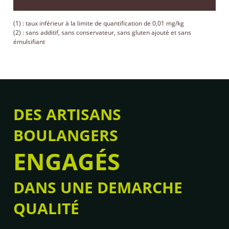
(1) : taux inférieur à la limite de quantification de 0,01 mg/kg
(2) : sans additif, sans conservateur, sans gluten ajouté et sans
émulsifiant
DES ARTISANS
BOULANGERS
ENGAGÉS
DANS UNE DEMARCHE
QUALITÉ