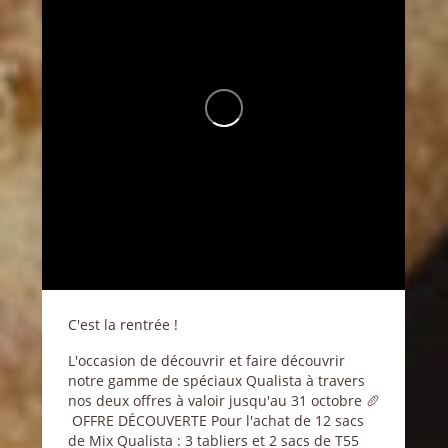
C'est la rentrée !
L'occasion de découvrir et faire découvrir
notre gamme de spéciaux Qualista à travers
nos deux offres à valoir jusqu'au 31 octobre 🥖
️ OFFRE DÉCOUVERTE
Pour l'achat de 12 sacs
de Mix Qualista : 3 tabliers et 2 sacs de T55