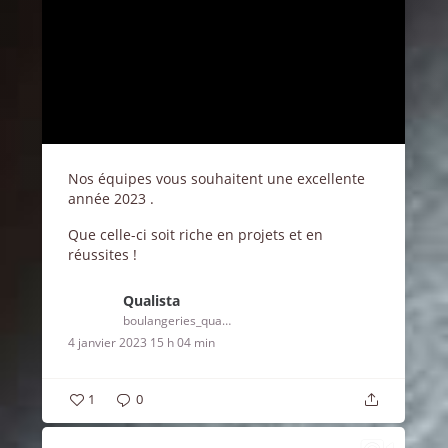
Nos équipes vous souhaitent une excellente
année 2023 .
Que celle-ci soit riche en projets et en
réussites !
Qualista
boulangeries_qualista
4 janvier 2023 15 h 04 min
1
0