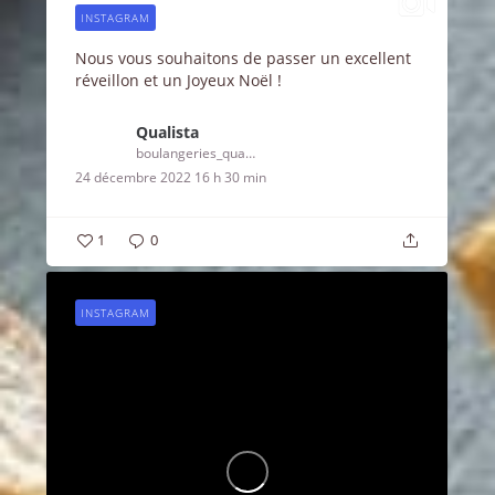
INSTAGRAM
Nous vous souhaitons de passer un excellent
réveillon et un Joyeux Noël !
Qualista
boulangeries_qualista
24 décembre 2022 16 h 30 min
1
0
INSTAGRAM